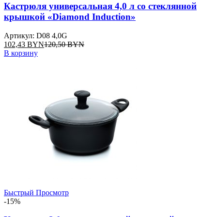
Кастрюля универсальная 4,0 л со стеклянной
крышкой «Diamond Induction»
Артикул: D08 4,0G
102,43
BYN
120,50
BYN
В корзину
Быстрый Просмотр
-15%