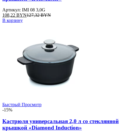
Артикул: IMI 08 3,0G
108,22
BYN
127,32
BYN
В корзину
Быстрый Просмотр
-15%
Кастрюля универсальная 2,0 л со стеклянной
крышкой «Diamond Induction»