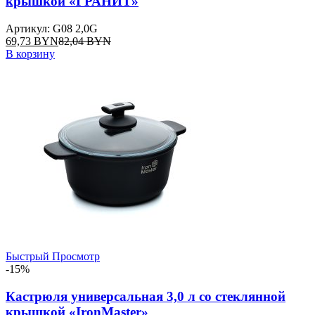
крышкой «ГРАНИТ»
Артикул: G08 2,0G
69,73
BYN
82,04
BYN
В корзину
Быстрый Просмотр
-15%
Кастрюля универсальная 3,0 л со стеклянной
крышкой «IronMaster»