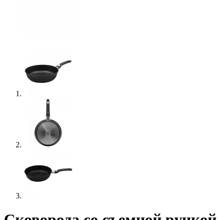
Сковорода со съемной ручко