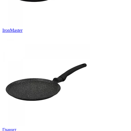
IronMaster
Гранит