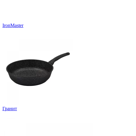
IronMaster
Гранит