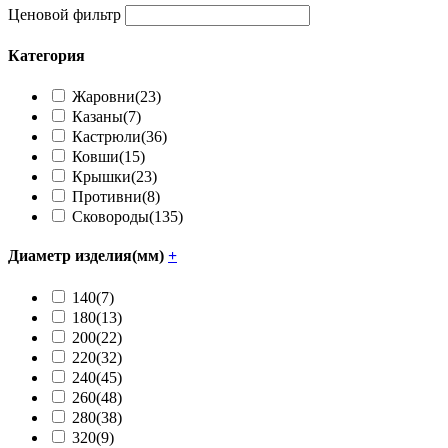
Ценовой фильтр
Категория
Жаровни
(23)
Казаны
(7)
Кастрюли
(36)
Ковши
(15)
Крышки
(23)
Противни
(8)
Сковороды
(135)
Диаметр изделия(мм)
+
140
(7)
180
(13)
200
(22)
220
(32)
240
(45)
260
(48)
280
(38)
320
(9)