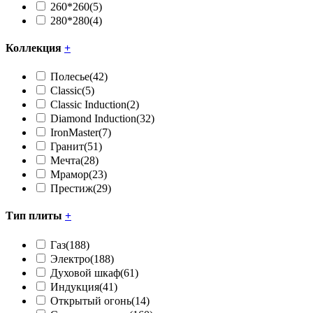
260*260
(5)
280*280
(4)
Коллекция
+
Полесье
(42)
Classic
(5)
Classic Induction
(2)
Diamond Induction
(32)
IronMaster
(7)
Гранит
(51)
Мечта
(28)
Мрамор
(23)
Престиж
(29)
Тип плиты
+
Газ
(188)
Электро
(188)
Духовой шкаф
(61)
Индукция
(41)
Открытый огонь
(14)