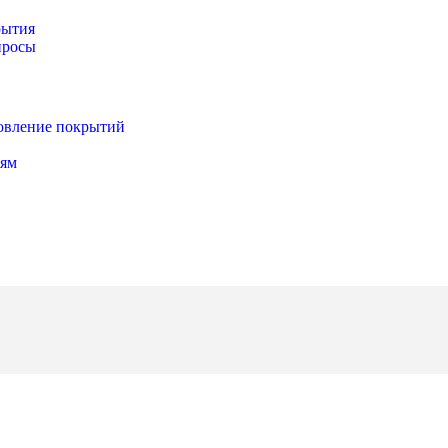
рытия
просы
новление покрытий
иям