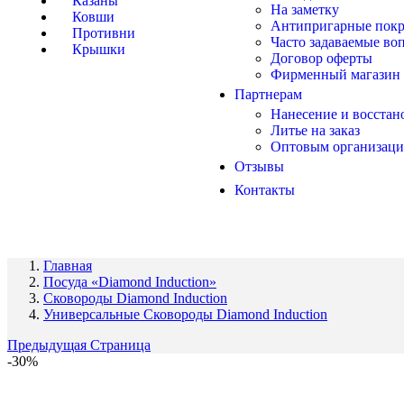
Казаны
На заметку
Ковши
Антипригарные пок
Противни
Часто задаваемые во
Крышки
Договор оферты
Фирменный магазин
Партнерам
Нанесение и восста
Литье на заказ
Оптовым организац
Отзывы
Контакты
Главная
Посуда «Diamond Induction»
Сковороды Diamond Induction
Универсальные Сковороды Diamond Induction
Предыдущая Страница
-30%