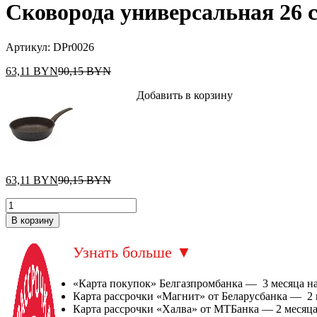
Сковорода универсальная 26 
Артикул:
DPr0026
63,11
BYN
90,15
BYN
Добавить в корзину
63,11
BYN
90,15
BYN
В корзину
Узнать больше
▼
«Карта покупок» Белгазпромбанка — 3 месяца на 
Карта рассрочки «Магнит» от Беларусбанка — 2 ме
Карта рассрочки «Халва» от МТБанка — 2 месяца 