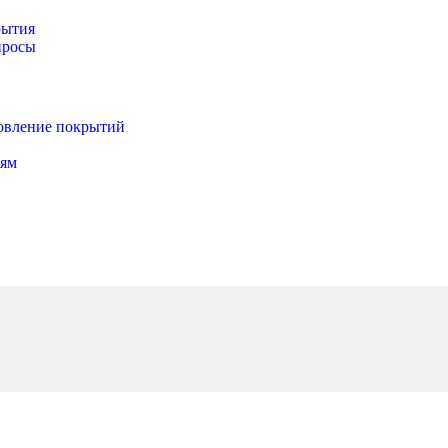
рытия
просы
новление покрытий
иям